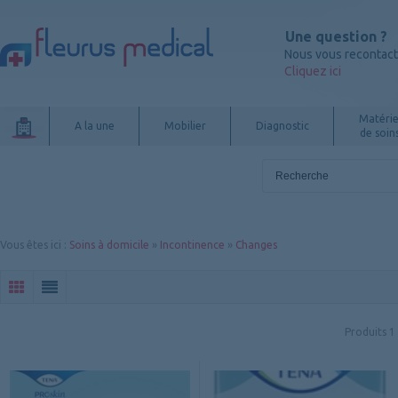
Une question ?
Nous vous recontac
Cliquez ici
Matérie
A la une
Mobilier
Diagnostic
de soin
Vous êtes ici
:
Soins à domicile
»
Incontinence
»
Changes
Produits
1