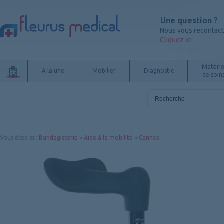
Une question ?
Nous vous recontac
Cliquez ici
Matérie
A la une
Mobilier
Diagnostic
de soin
Vous êtes ici
:
Bandagisterie
»
Aide à la mobilité
»
Cannes