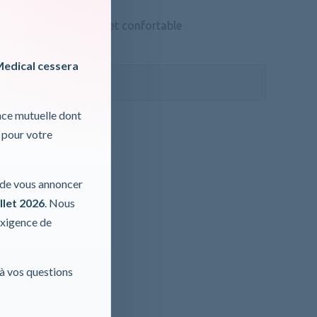
ilicone. Souple, doux et confortable
ormations, cliquer ici
Medical cessera
 TVA
nce mutuelle dont
 pour votre
r de vous annoncer
llet 2026
. Nous
exigence de
 à vos questions