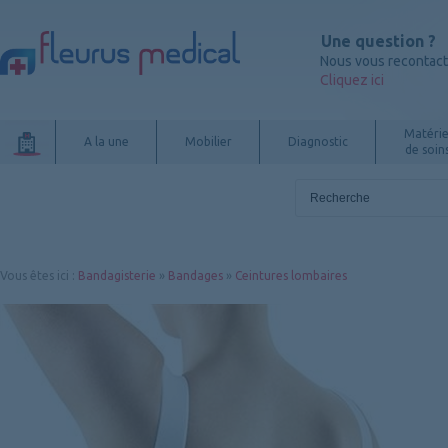
Une question ?
Nous vous recontac
Cliquez ici
Matérie
A la une
Mobilier
Diagnostic
de soin
Vous êtes ici
:
Bandagisterie
»
Bandages
»
Ceintures lombaires