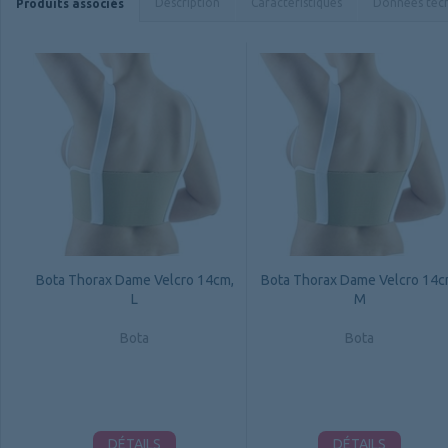
Description
Caractéristiques
Données tec
Produits associés
Bota Thorax Dame Velcro 14cm,
Bota Thorax Dame Velcro 14c
L
M
Bota
Bota
DÉTAILS
DÉTAILS