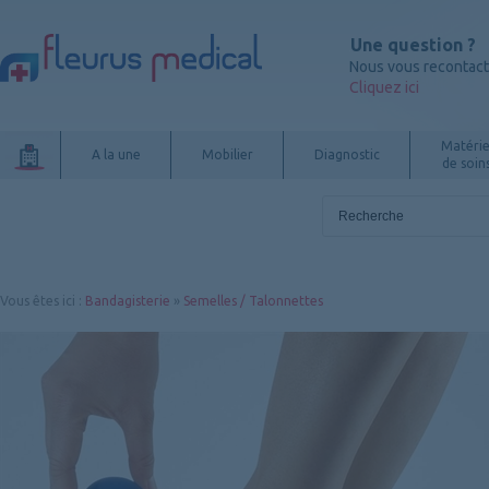
Une question ?
Nous vous recontac
Cliquez ici
Matérie
A la une
Mobilier
Diagnostic
de soin
Vous êtes ici
:
Bandagisterie
»
Semelles / Talonnettes