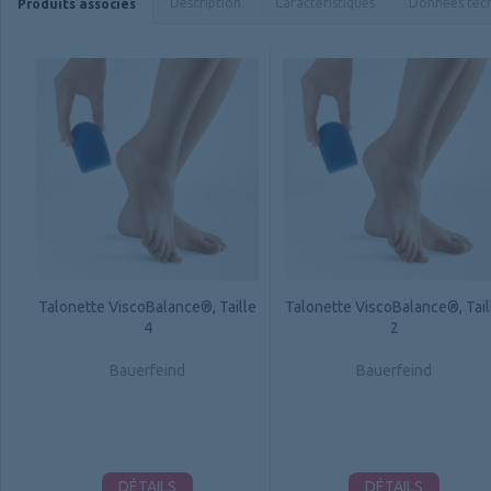
Description
Caractéristiques
Données tec
Produits associés
Talonette ViscoBalance®, Taille
Talonette ViscoBalance®, Tail
4
2
Bauerfeind
Bauerfeind
DÉTAILS
DÉTAILS