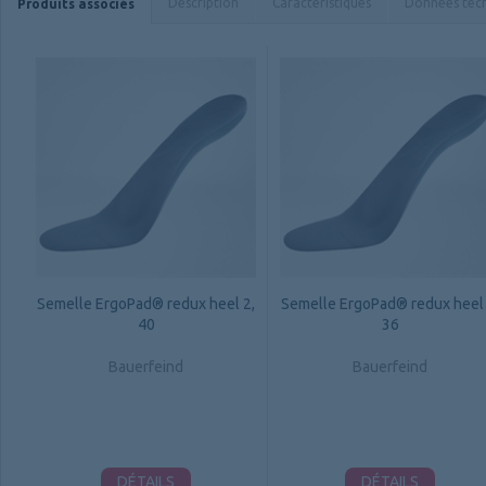
Description
Caractéristiques
Données tec
Produits associés
Semelle ErgoPad® redux heel 2,
Semelle ErgoPad® redux heel 
40
36
Bauerfeind
Bauerfeind
DÉTAILS
DÉTAILS