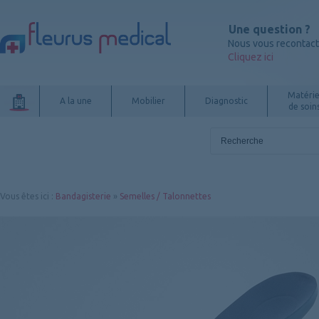
Une question ?
Nous vous recontac
Cliquez ici
Matérie
A la une
Mobilier
Diagnostic
de soin
Vous êtes ici
:
Bandagisterie
»
Semelles / Talonnettes