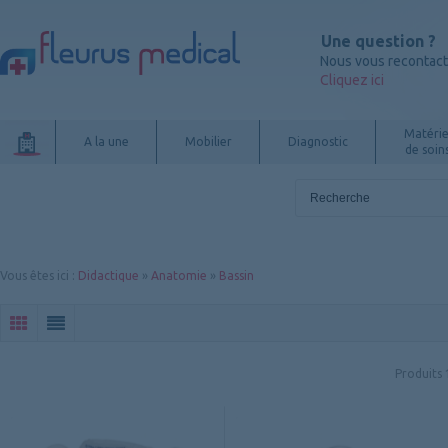
Une question ?
Nous vous recontac
Cliquez ici
Matérie
A la une
Mobilier
Diagnostic
de soin
Vous êtes ici
:
Didactique
»
Anatomie
»
Bassin
Produits