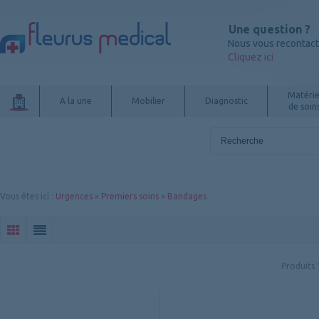
Une question ?
Nous vous recontac
Cliquez ici
Matérie
A la une
Mobilier
Diagnostic
de soin
Vous êtes ici
:
Urgences
»
Premiers soins
»
Bandages
Produits