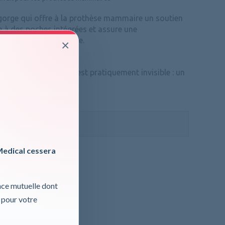
gorge qui offre à la prothèse mammaire un soutien
e à des poches intégrées et assure une
on mammaire optimale.
×
orge pour prothèses est pratiquement invisible : un
le au...
ormations, cliquer ici
 TVA
Medical cessera
nce mutuelle dont
 pour votre