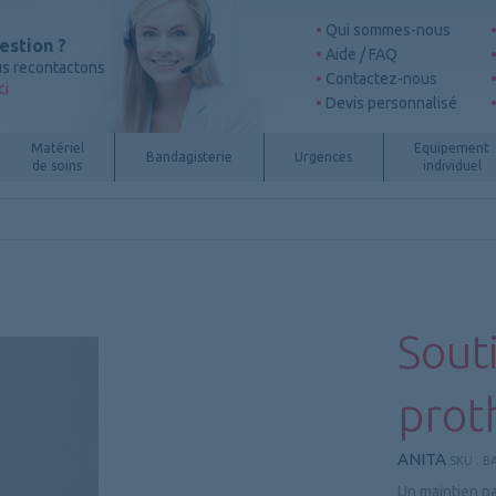
Qui sommes-nous
estion ?
Aide / FAQ
s recontactons
Contactez-nous
ci
Devis personnalisé
Matériel
Equipement
Bandagisterie
Urgences
de soins
individuel
Sout
prot
ANITA
SKU :
BA
Un maintien p