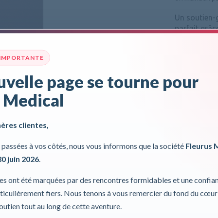
Un soutien-
parfait grâc
compensati
 IMPORTANTE
Ce soutien-g
velle page se tourne pour
incontournab
 Medical
Pour plus d'inf
Incl. 0,00%
hères clientes,
passées à vos côtés, nous vous informons que la société
Fleurus 
30 juin 2026
.
ies ont été marquées par des rencontres formidables et une confia
iculièrement fiers. Nous tenons à vous remercier du fond du cœur
soutien tout au long de cette aventure.