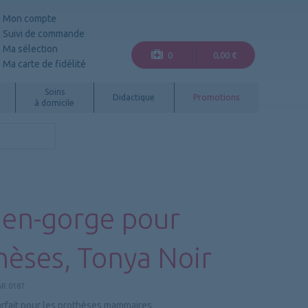
Mon compte
Suivi de commande
Ma sélection
0
0,00 €
Ma carte de fidélité
Soins
Didactique
Promotions
à domicile
ien-gorge pour
hèses, Tonya Noir
R.0187
arfait pour les prothèses mammaires