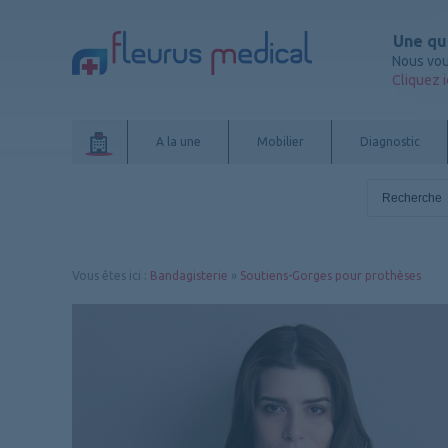
Une qu
Nous vou
Cliquez i
A la une
Mobilier
Diagnostic
Vous êtes ici
:
Bandagisterie
»
Soutiens-Gorges pour prothèses