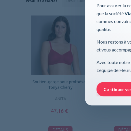
Description
Caractéristiques
Produits associés
Pour assurer la c
que la société
Via
sommes convaincu
qualité.
Nous restons à vo
et vous accompag
Avec toute notre 
L'équipe de Fleu
Soutien-gorge pour prothèses,
Soutien-gorge po
Tonya Cherry
Tonya C
Continuer ve
ANITA
ANIT
47,16 €
DÉTAILS
DÉTAI