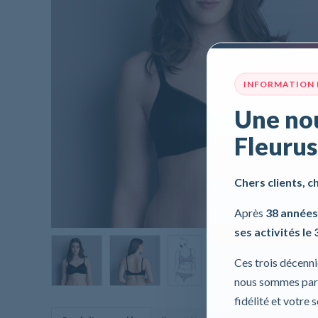
INFORMATION
Une nou
Fleurus
Chers clients, c
Après
38 années
ses activités le 
Ces trois décenn
nous sommes part
fidélité et votre 