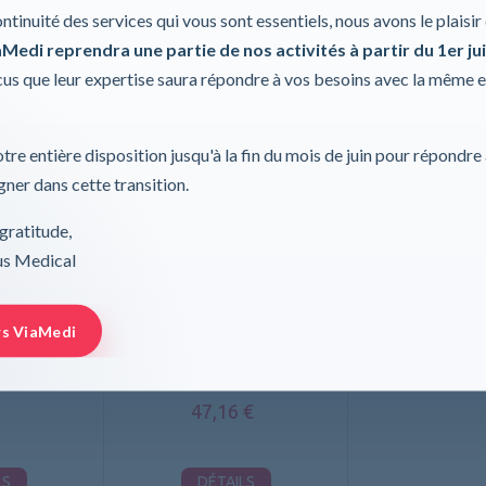
Données techniques
ontinuité des services qui vous sont essentiels, nous avons le plaisi
Medi reprendra une partie de nos activités à partir du 1er jui
s que leur expertise saura répondre à vos besoins avec la même 
tre entière disposition jusqu'à la fin du mois de juin pour répondre
ner dans cette transition.
gratitude,
rus Medical
ur prothèses,
Soutien-gorge pour prothèses,
hair
Tonya Ecru
rs ViaMedi
A
ANITA
47,16 €
LS
DÉTAILS