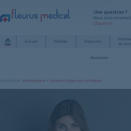
Une question ?
Nous vous recontac
Cliquez ici
Matérie
A la une
Mobilier
Diagnostic
de soin
Vous êtes ici
:
Bandagisterie
»
Soutiens-Gorges pour prothèses