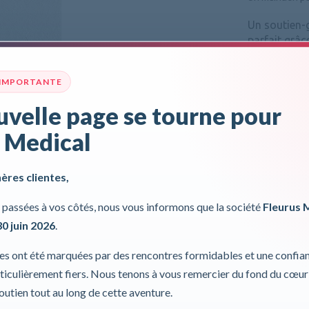
Un soutien-
parfait grâc
compensati
 IMPORTANTE
Motif candid
velle page se tourne pour
prothèses FL
 Medical
Pour plus d'inf
Incl. 0,00%
hères clientes,
passées à vos côtés, nous vous informons que la société
Fleurus 
30 juin 2026
.
ies ont été marquées par des rencontres formidables et une confia
iculièrement fiers. Nous tenons à vous remercier du fond du cœur
soutien tout au long de cette aventure.