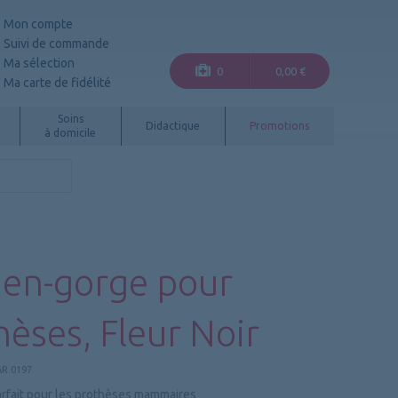
Mon compte
Suivi de commande
Ma sélection
0
0,00 €
Ma carte de fidélité
Soins
Didactique
Promotions
à domicile
ien-gorge pour
hèses, Fleur Noir
R.0197
arfait pour les prothèses mammaires