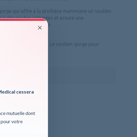
gorge qui offre à la prothèse mammaire un soutien
e à des poches intégrées et assure une
on mammaire optimale.
×
e et confort agréable. Le soutien-gorge pour
EUR...
ormations, cliquer ici
 TVA
Medical cessera
nce mutuelle dont
 pour votre