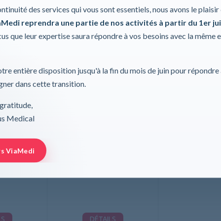
Données techniques
ontinuité des services qui vous sont essentiels, nous avons le plaisi
Medi reprendra une partie de nos activités à partir du 1er jui
s que leur expertise saura répondre à vos besoins avec la même 
tre entière disposition jusqu'à la fin du mois de juin pour répondre
ner dans cette transition.
gratitude,
rus Medical
ur prothèses,
Soutien-gorge pour prothèses,
racite
Fleur Crystal
rs ViaMedi
A
ANITA
LS
DÉTAILS