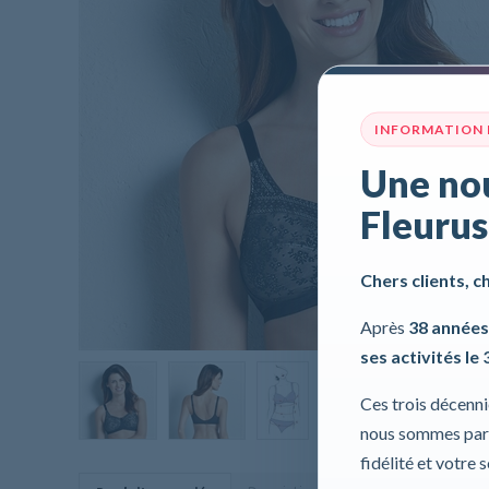
INFORMATION
Une nou
Fleurus
Chers clients, c
Après
38 années
ses activités le 
Ces trois décenn
nous sommes part
fidélité et votre 