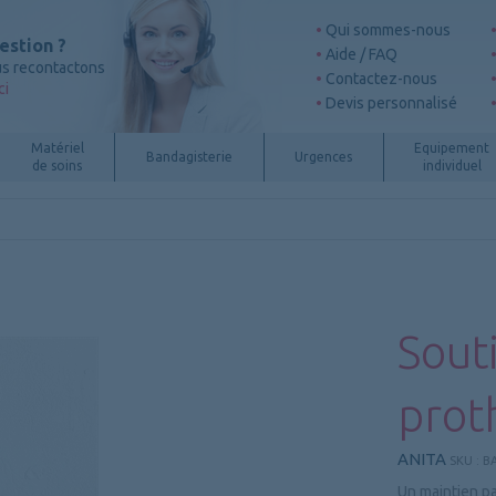
Qui sommes-nous
estion ?
Aide / FAQ
s recontactons
Contactez-nous
ci
Devis personnalisé
Matériel
Equipement
Bandagisterie
Urgences
de soins
individuel
Sout
prot
ANITA
SKU :
BA
Un maintien p