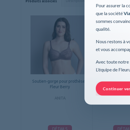
Description
Caractéristiques
Produits associés
Pour assurer la c
que la société
Via
sommes convaincu
qualité.
Nous restons à vo
et vous accompag
Avec toute notre 
L'équipe de Fleu
Soutien-gorge pour prothèses,
Soutien-gorge po
Fleur Berry
Fleur Anth
Continuer ve
ANITA
ANIT
DÉTAILS
DÉTAI