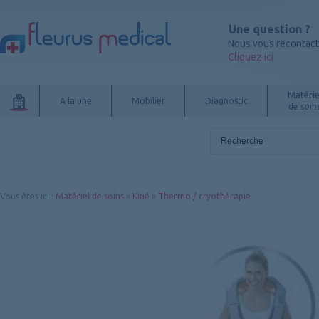
Une question ?
Nous vous recontac
Cliquez ici
Matérie
A la une
Mobilier
Diagnostic
de soin
Vous êtes ici
:
Matériel de soins
»
Kiné
»
Thermo / cryothérapie