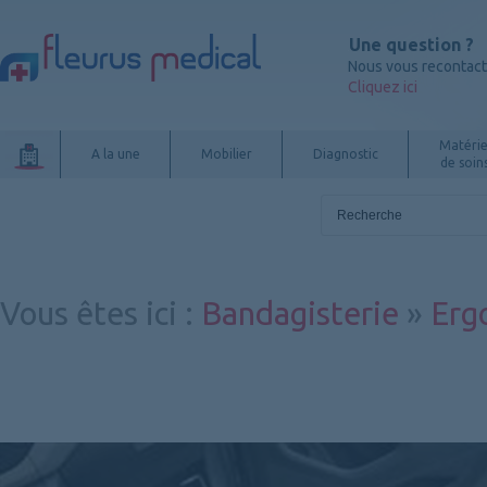
Une question ?
Nous vous recontac
Cliquez ici
Matérie
A la une
Mobilier
Diagnostic
de soin
Vous êtes ici
:
Bandagisterie
»
Erg